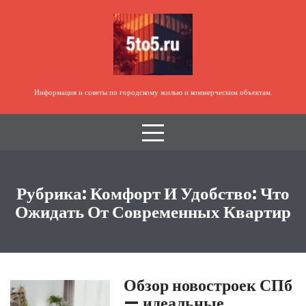
Перейти
к
содержимому
Информация и советы по городскому жилью и коммерческим объектам.
Рубрика:
Комфорт И Удобство: Что
Ожидать От Современных Квартир
Обзор новостроек СПб
— идеальные