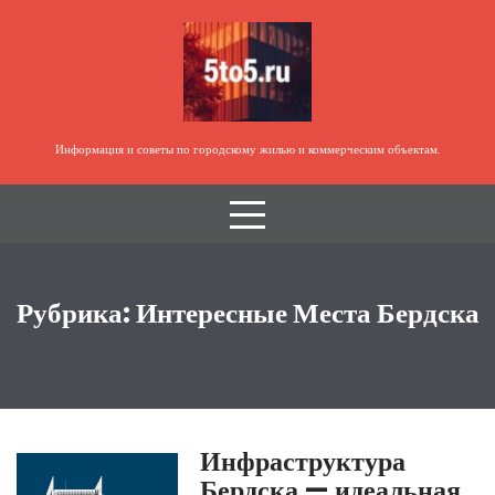
Перейти
к
содержимому
Информация и советы по городскому жилью и коммерческим объектам.
Рубрика:
Интересные Места Бердска
Инфраструктура
Бердска — идеальная